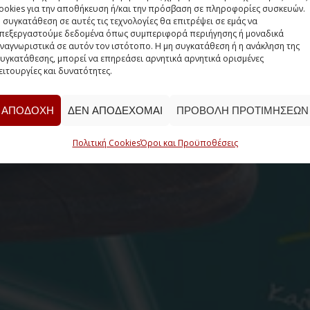
ookies για την αποθήκευση ή/και την πρόσβαση σε πληροφορίες συσκευών.
 συγκατάθεση σε αυτές τις τεχνολογίες θα επιτρέψει σε εμάς να
πεξεργαστούμε δεδομένα όπως συμπεριφορά περιήγησης ή μοναδικά
ναγνωριστικά σε αυτόν τον ιστότοπο. Η μη συγκατάθεση ή η ανάκληση της
υγκατάθεσης, μπορεί να επηρεάσει αρνητικά αρνητικά ορισμένες
ειτουργίες και δυνατότητες.
ΑΠΟΔΟΧΉ
ΔΕΝ ΑΠΟΔΈΧΟΜΑΙ
ΠΡΟΒΟΛΉ ΠΡΟΤΙΜΉΣΕΩΝ
Πολιτική Cookies
Όροι και Προϋποθέσεις