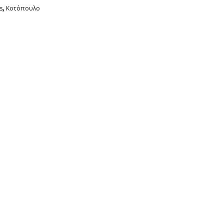
s
,
Κοτόπουλο
ίτε με τον 