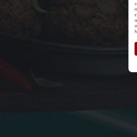
c
Η
ε
α
σ
λ