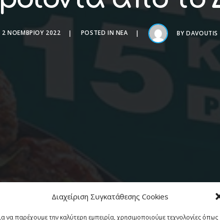
2 ΝΟΕΜΒΡΊΟΥ 2022
POSTED IN
ΝΈΑ
BY
DAVOUTIS
Διαχείριση Συγκατάθεσης Cookies
ια να παρέχουμε την καλύτερη εμπειρία, χρησιμοποιούμε τεχνολογίες όπως