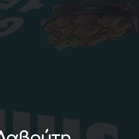
 Δαβούτη