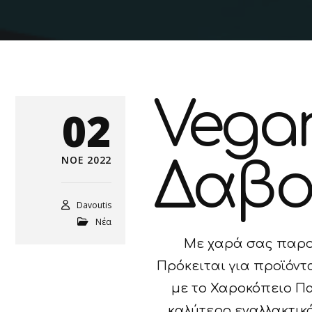
Vega
02
ΝΟΈ 2022
Δαβο
Davoutis
Νέα
Με χαρά σας παρου
Πρόκειται για προϊόντ
με το Χαροκόπειο Πα
καλύτερο εναλλακτικό