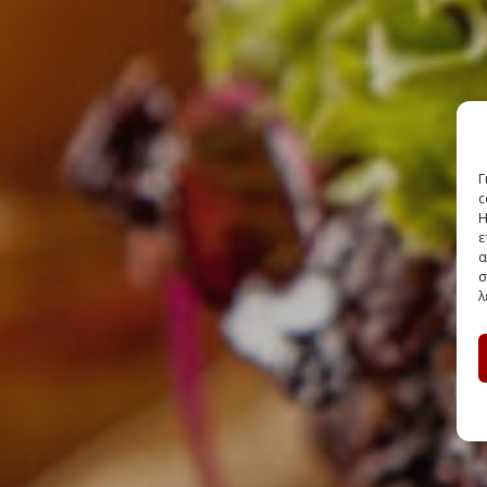
Γ
c
Η
ε
α
σ
λ