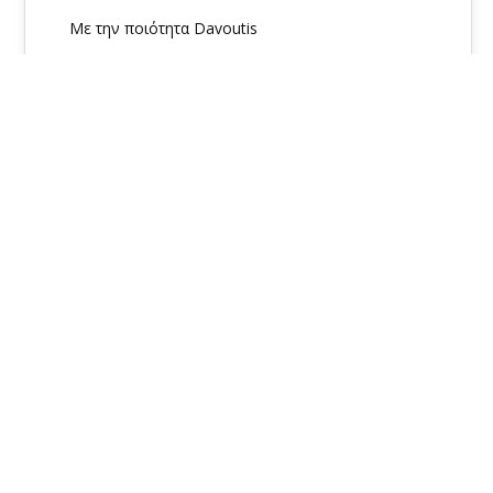
Με την ποιότητα Davoutis
Davoutis
Νέα
02
Previous
Next
ΝΟΈ 2022