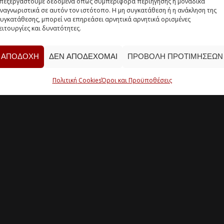
πεξεργαστούμε δεδομένα όπως συμπεριφορά περιήγησης ή μοναδικά
ναγνωριστικά σε αυτόν τον ιστότοπο. Η μη συγκατάθεση ή η ανάκληση της
υγκατάθεσης, μπορεί να επηρεάσει αρνητικά αρνητικά ορισμένες
ειτουργίες και δυνατότητες.
ΑΠΟΔΟΧΉ
ΔΕΝ ΑΠΟΔΈΧΟΜΑΙ
ΠΡΟΒΟΛΉ ΠΡΟΤΙΜΉΣΕΩΝ
Πολιτική Cookies
Όροι και Προϋποθέσεις